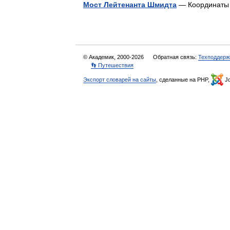
Мост Лейтенанта Шмидта
— Координат
© Академик, 2000-2026
Обратная связь:
Техподдерж
👣 Путешествия
Экспорт словарей на сайты
, сделанные на PHP,
Jo