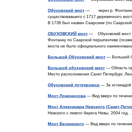
Обуховский мост
— через р. Фонтанка, 
существовавшего с 1717 деревянного мост
В 1738 был назван Саарским (по Саарск
ОБУХОВСКИЙ мост
— Обуховский мост од
Фонтанку по Саарской першпективе (позже 
моста не было официального наименован
Большой Обуховский мост
— Большой 
Большой обуховский мост
— Область п
Место расположения Санкт Петербург, Ле
Обуховский путепровод
— За эстакадо
Мост Ломоносова
— Вид вверх по тече
Мост Александра Невского (Санкт-Пете
Невского с левого берега Невы, 2004 го
Мост Белинского
— Вид вверх по тече