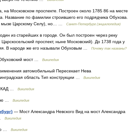
на Московском проспекте. Построен около 1785 86 на месте
а. Название по фамилии строившего его подрядчика Обухова.
ой мызе Царскому Селу), но… …
Санкт-Петербург (энциклопедия)
ин из старейших в городе. Он был построен через реку
Царскосельский проспект, ныне Московский). До 1738 года у
ия. В народе же его называли Обуховым …
Почему так названы?
Обуховский мост …
Википедия
рименения автомобильный Пересекает Нева
нинградская область Тип конструкции …
Википедия
й КАД …
Википедия
нию …
Википедия
рбург)
— Мост Александра Невского Вид на мост Александра
д …
Википедия
нию …
Википедия