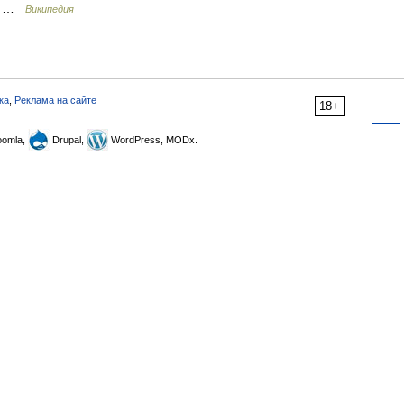
ы …
Википедия
ка
,
Реклама на сайте
18+
omla,
Drupal,
WordPress, MODx.