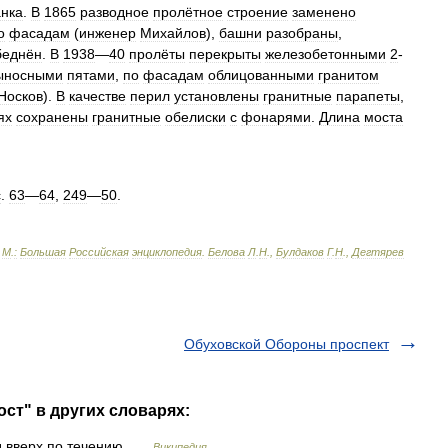
нка
.
В
1865
разводное
пролётное
строение
заменено
о
фасадам
(
инженер
Михайлов
),
башни
разобраны
,
беднён
.
В
1938
—
40
пролёты
перекрыты
железобетонными
2
-
ыносными
пятами
,
по
фасадам
облицованными
гранитом
Носков
).
В
качестве
перил
установлены
гранитные
парапеты
,
ях
сохранены
гранитные
обелиски
с
фонарями
.
Длина
моста
с
.
63
—
64
,
249
—
50
.
-
М
.
:
Большая
Российская
энциклопедия
.
Белова
Л
.
Н
.,
Булдаков
Г
.
Н
.,
Дегтярев
Обуховской Обороны проспект
ст" в других словарях:
д вверх по течению …
Википедия