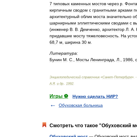
7
типовых
каменных
мостов
через
р
.
Фонта
кирпичным
сводом
с
гранитными
арками
п
архитектурный
облик
моста
значительно
о
шарнирными
эллиптическими
сводами
с
в
(
инженер
В
.
В
.
Демченко
,
архитектор
Л
.
А
.
придавшие
мосту
тяжеловесность
.
На
усто
68
,
7
м
,
ширина
30
м
.
Литература:
Бунин
М
.
С
.,
Мосты
Ленинграда
,
Л
.,
1986
,
Энциклопедический
справочник
«
Санкт
-
Петербург
». 
А
.
Я
.
и
др
.
.
1992
.
Игры ⚽
Нужно сделать НИР?
Обуховская больница
Смотреть что такое "Обуховский мо
Обуховский мост
— Обуховский мост, ви