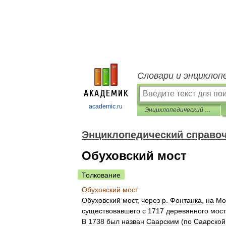
Словари и энциклоп
academic.ru
Энциклопедический справочник «Санкт-Петербург»
Энциклопедический справоч
Обуховский мост
Толкование
Обуховский
мост
Обуховский
мост
,
через
р
.
Фонтанка
,
на
Мо
существовавшего
с
1717
деревянного
мос
В
1738
был
назван
Саарским
(
по
Саарской