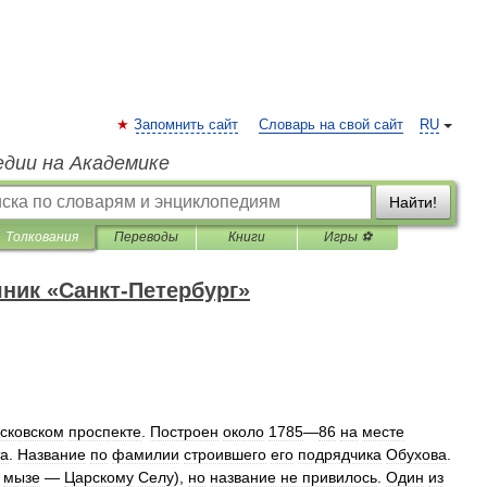
Запомнить сайт
Словарь на свой сайт
RU
едии на Академике
Найти!
Толкования
Переводы
Книги
Игры ⚽
ник «Санкт-Петербург»
сковском
проспекте
.
Построен
около
1785
—
86
на
месте
та
.
Название
по
фамилии
строившего
его
подрядчика
Обухова
.
мызе
—
Царскому
Селу
),
но
название
не
привилось
.
Один
из